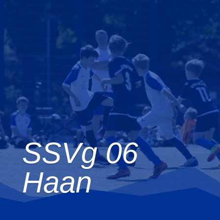
auf halber Strecke zwischen
Düsseldorf und Wuppertal im Bergischen
Land am Übergang zur Niederrheinischen
Bucht. Kommt vorbei.
Einfach.Besser.Fussball
SSVg 06
Haan